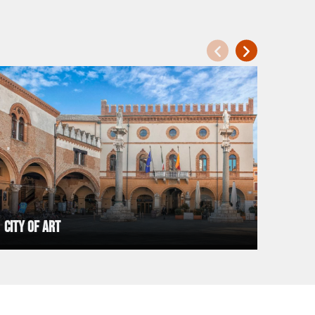
City of art
Wave