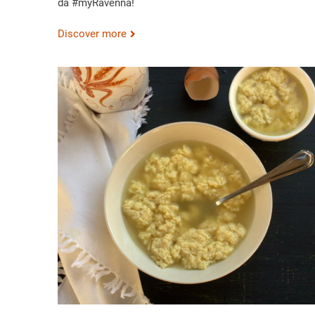
da #myRavenna!
Discover more