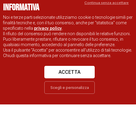
Continua senza accettare
Informativa
Noi e terze parti selezionate utilizziamo cookie o tecnologie simili per
Informativa e Cookie policy
Note Legali
finalità tecniche e, con il tuo consenso, anche per "statistica" come
specificato nella
privacy policy
.
Dichiarazione di accessibilità
Obiettivi di accessibilità
Il rifiuto del consenso può rendere non disponibili le relative funzioni.
Problemi di accessibilità
Puoi liberamente prestare, rifiutare o revocare il tuo consenso, in
qualsiasi momento, accedendo al pannello delle preferenze.
SITO UFFICIALE DI INFORMAZIONE TURISTICA DI RAVENNA
Usa il pulsante “Accetta” per acconsentire all'utilizzo di tali tecnologie.
© COMUNE DI RAVENNA
Chiudi questa informativa per continuare senza accettare.
ACCETTA
Scegli e personalizza