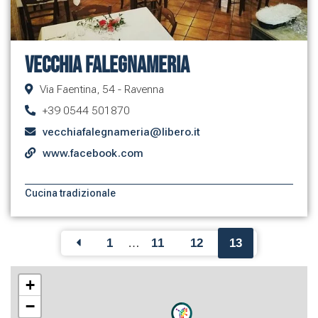
Vecchia falegnameria
Via Faentina, 54 - Ravenna
+39 0544 501870
vecchiafalegnameria@libero.it
www.facebook.com
Cucina tradizionale
1
…
11
12
13
+
−