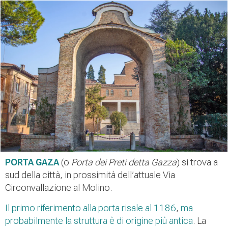
PORTA GAZA
(o
Porta dei Preti detta Gazza
) si trova a
sud della città, in prossimità dell’attuale Via
Circonvallazione al Molino.
Il primo riferimento alla porta risale al 1186
,
ma
probabilmente la struttura è di origine più antica
. La