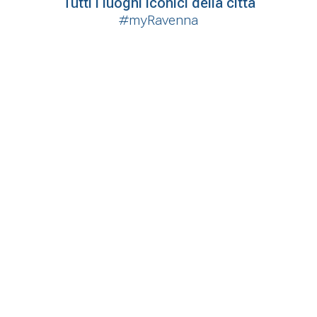
Tutti i luoghi iconici della città
#myRavenna