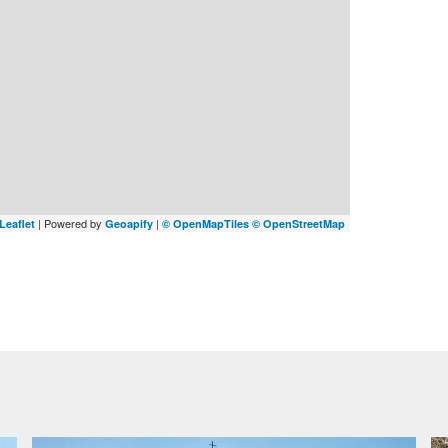
| Powered by
|
Leaflet
Geoapify
© OpenMapTiles
© OpenStreetMap