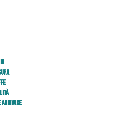
io
sura
ffe
uità
 Arrivare