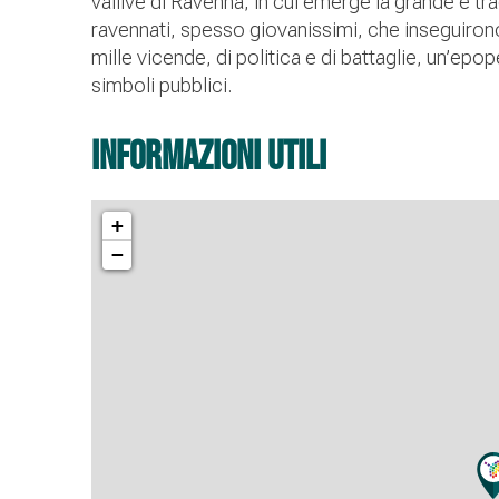
vallive di Ravenna, in cui emerge la grande e trag
ravennati, spesso giovanissimi, che inseguirono 
mille vicende, di politica e di battaglie, un’epo
simboli pubblici.
informazioni utili
+
−