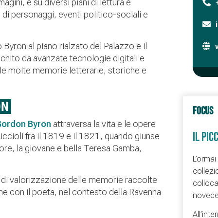
gini, e su diversi piani di lettura e
di personaggi, eventi politico-sociali e
 Byron al piano rialzato del Palazzo e il
chito da avanzate tecnologie digitali e
elle molte memorie letterarie, storiche e
ON
FOCUS
Gordon Byron
attraversa la vita e le opere
IL PIC
iccioli fra il 1819 e il 1821, quando giunse
more, la giovane e bella Teresa Gamba,
L’ormai
collezi
o di valorizzazione delle memorie raccolte
colloca
ne con il poeta, nel contesto della Ravenna
novecen
All’in