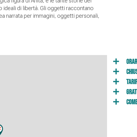
ica figura di Anita, e le tante storie dei
ideali di libertà. Gli oggetti raccontano
pea narrata per immagini, oggetti personali,
Orar
Chiu
Tari
Grat
Come