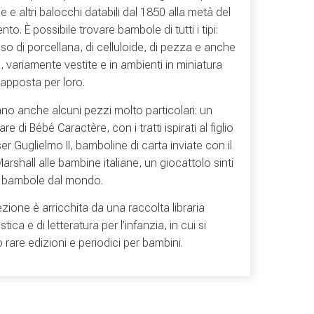
 e altri balocchi databili dal 1850 alla metà del
to. È possibile trovare bambole di tutti i tipi:
viso di porcellana, di celluloide, di pezza e anche
a, variamente vestite e in ambienti in miniatura
i apposta per loro.
ano anche alcuni pezzi molto particolari: un
e di Bébé Caractère, con i tratti ispirati al figlio
ser Guglielmo II, bamboline di carta inviate con il
arshall alle bambine italiane, un giocattolo sinti
e bambole dal mondo.
ezione è arricchita da una raccolta libraria
stica e di letteratura per l’infanzia, in cui si
 rare edizioni e periodici per bambini.