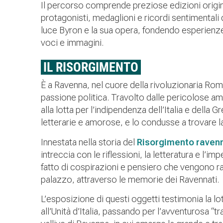
Il percorso comprende preziose edizioni original
protagonisti, medaglioni e ricordi sentimentali 
luce Byron e la sua opera, fondendo esperienze d
voci e immagini.
IL RISORGIMENTO
È a Ravenna, nel cuore della rivoluzionaria R
passione politica. Travolto dalle pericolose ami
alla lotta per l’indipendenza dell’Italia e della 
letterarie e amorose, e lo condusse a trovare la
Innestata nella storia del
Risorgimento raven
intreccia con le riflessioni, la letteratura e l’i
fatto di cospirazioni e pensiero che vengono r
palazzo, attraverso le memorie dei Ravennati.
L’esposizione di questi oggetti testimonia la lo
all’Unità d’Italia, passando per l’avventurosa “tra