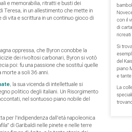
i e memorabilia, ritratti e busti dei
bambole
di Teresa, in un allestimento che mette in
Novecen
i vita e scrittura in un continuo gioco di
con il 
di cart
ricreat
Si trov
omagna oppressa, che Byron conobbe la
esemplar
cizie dei rivoltosi carbonari, Byron si votò
del Kai
Grecia poi: fu una passione che sostituì quelle
piano M
 morte a soli 36 anni.
e tant
nate
, la sua vicenda di intellettuale si
La coll
mpegno politico degli italiani. Un Risorgimento
speciali
accontati, nel sontuoso piano nobile del
trovano
tta per l’indipendenza dall’età napoleonica
fila” di Garibaldi nelle pinete e nelle terre