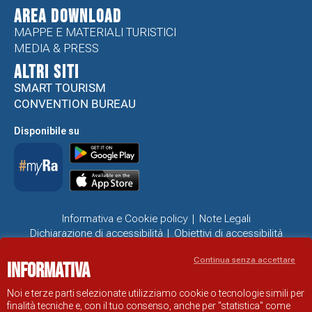
Area Download
MAPPE E MATERIALI TURISTICI
MEDIA & PRESS
ALTRI SITI
SMART TOURISM
CONVENTION BUREAU
Disponibile su
Informativa e Cookie policy
Note Legali
Dichiarazione di accessibilità
Obiettivi di accessibilità
Problemi di accessibilità
Continua senza accettare
Informativa
SITO UFFICIALE DI INFORMAZIONE TURISTICA DI RAVENNA
© COMUNE DI RAVENNA
Noi e terze parti selezionate utilizziamo cookie o tecnologie simili per
finalità tecniche e, con il tuo consenso, anche per "statistica" come