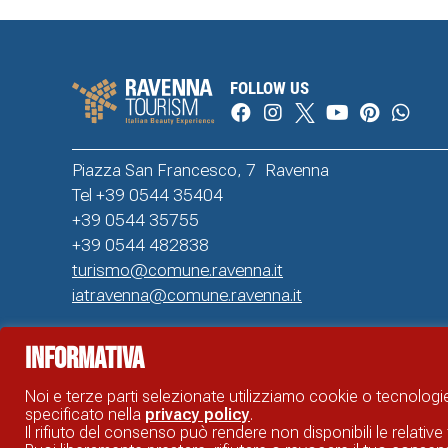
FOLLOW US
Piazza San Francesco, 7 Ravenna
Tel +39 0544 35404
+39 0544 35755
+39 0544 482838
turismo@comune.ravenna.it
iatravenna@comune.ravenna.it
Informativa
SITO UFFICIALE DI INFORMAZIONE TURISTICA DI RAVENNA © COMUNE DI RAVENNA
Noi e terze parti selezionate utilizziamo cookie o tecnologie
specificato nella
privacy policy
.
Il rifiuto del consenso può rendere non disponibili le relative 