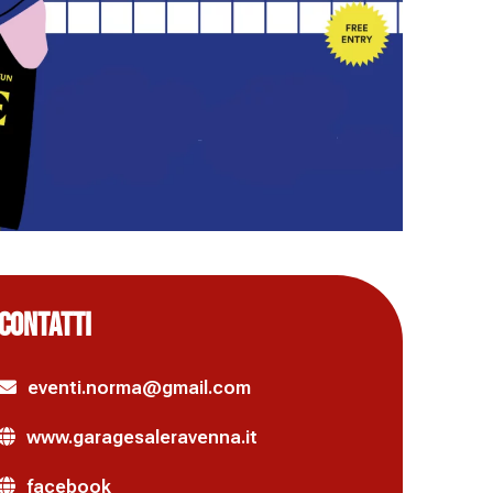
CONTATTI
eventi.norma@gmail.com
www.garagesaleravenna.it
facebook