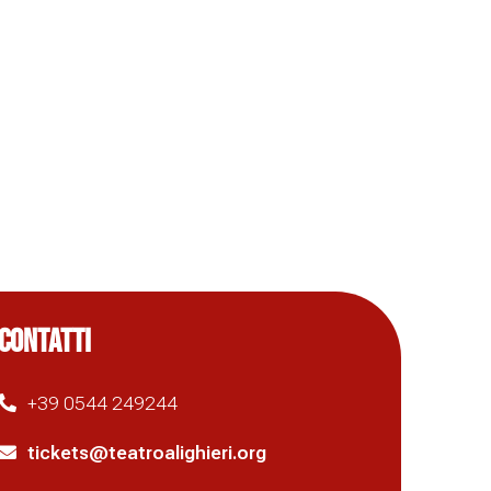
CONTATTI
+39 0544 249244
tickets@teatroalighieri.org