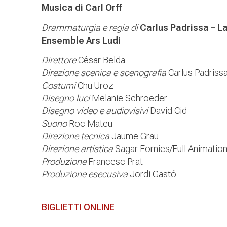
Musica di Carl Orff
Drammaturgia e regia di
Carlus Padrissa – L
Ensemble Ars Ludi
Direttore
César Belda
Direzione scenica e scenografia
Carlus Padrissa
Costumi
Chu Uroz
Disegno luci
Melanie Schroeder
Disegno video e audiovisivi
David Cid
Suono
Roc Mateu
Direzione tecnica
Jaume Grau
Direzione artistica
Sagar Fornies/Full Animatio
Produzione
Francesc Prat
Produzione esecusiva
Jordi Gastó
———
BIGLIETTI ONLINE