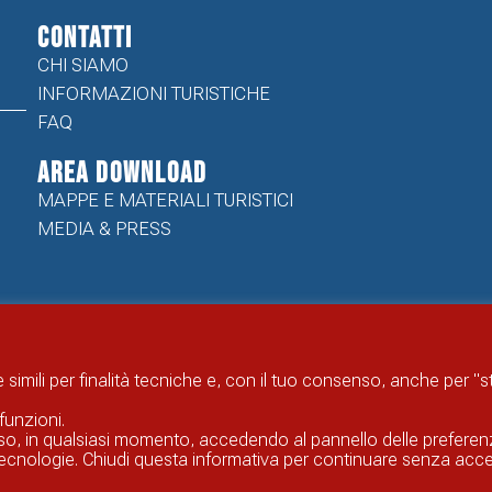
CONTATTI
CHI SIAMO
INFORMAZIONI TURISTICHE
FAQ
Area Download
MAPPE E MATERIALI TURISTICI
MEDIA & PRESS
 simili per finalità tecniche e, con il tuo consenso, anche per "
funzioni.
enso, in qualsiasi momento, accedendo al pannello delle preferen
li tecnologie. Chiudi questa informativa per continuare senza acce