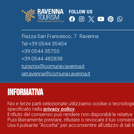
FOLLOW US
Piazza San Francesco, 7 Ravenna
Tel +39 0544 35404
+39 0544 35755
+39 0544 482838
turismo@comune.ravenna.it
iatravenna@comune.ravenna.it
Informativa
SITO UFFICIALE DI INFORMAZIONE TURISTICA DI RAVENNA © COMUNE DI RAVENNA
Noi e terze parti selezionate utilizziamo cookie o tecnologie
specificato nella
privacy policy
.
Il rifiuto del consenso può rendere non disponibili le relative 
Puoi liberamente prestare, rifiutare o revocare il tuo cons
Usa il pulsante “Accetta” per acconsentire all'utilizzo di ta