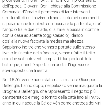
proprietario, fino al 1847, anno in cui, il proprietario
dell’epoca, Giovanni Boni, chiese alla Commissione
Comunale d’Ornato il permesso di fare interventi
strutturali, di cui troviamo traccia solo nei documenti:
sappiamo che fu chiesto di ribassare la parte alta, cioè
l’angolo fra le due strade, di alzare la bassa in confine
con la casa adiacente (oggi Casadio), dando
così alla nuova facciata la medesima altezza.
Sappiamo inoltre che vennero portate sullo stesso
livello le finestre della facciata, venne rifatto il tetto
con due soli spioventi, ampliati i due portoni delle
botteghe, nonché aperta una porta d’ingresso e
sovrapposta una finestra.
Nel 1876, venne acquistato dall’armatore Giuseppe
Bellenghi. L’anno dopo, nel palazzo venne inaugurata la
Drogheria Bellenghi, che rappresentò il negozio più
caratteristico e meglio fornito della città fino al 1975,
anno in cui nacque la Ca’ de Vèn come enoteca dei vini