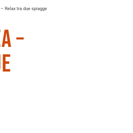
– Relax tra due spiagge
a –
ue