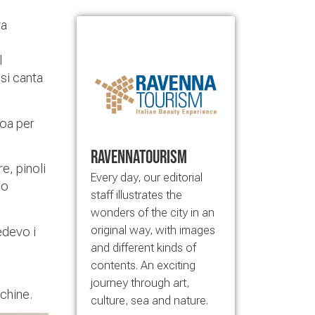
va
l
 si canta
boa per
RavennaTourism
e, pinoli
Every day, our editorial
lo
staff illustrates the
wonders of the city in an
original way, with images
edevo i
and different kinds of
contents. An exciting
journey through art,
chine.
culture, sea and nature.