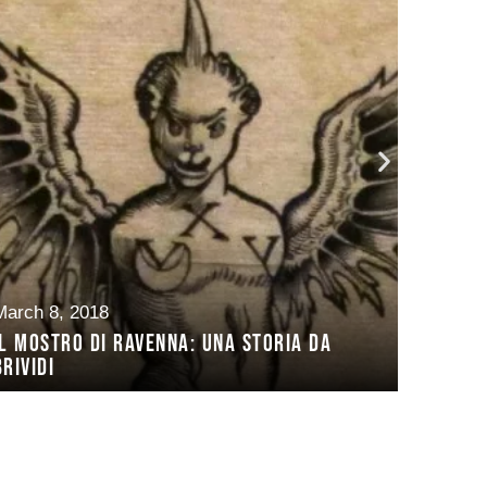
March 8, 2018
April 1
Il mostro di Ravenna: una storia da
Ravenn
brividi
where