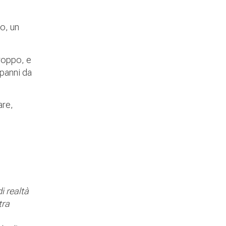
o, un
troppo, e
panni da
are,
i realtà
tra