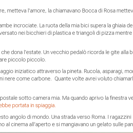
re, metteva l’amore, la chiamavano Bocca di Rosa mette
 gambe incrociate. La ruota della mia bici supera la ghiaia de
ersato nei bicchieri di plastica e triangoli di pizza mentre
a che dona l’estate. Un vecchio pedalò ricorda le gite alla 
tare piccolo piccolo.
viaggio iniziatico attraverso la pineta. Rucola, asparagi, mor
mani nere come carbone. Quante volte avrei voluto chiamar
o postale sotto camera mia. Ma quando aprivo la finestra v
ebbe portata in spiaggia.
sto angolo di mondo. Una strada verso Roma. I ragazzini
o al cinema all’aperto e si mangiavano un gelato sulle pan