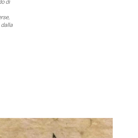
do di
erse,
 dalla