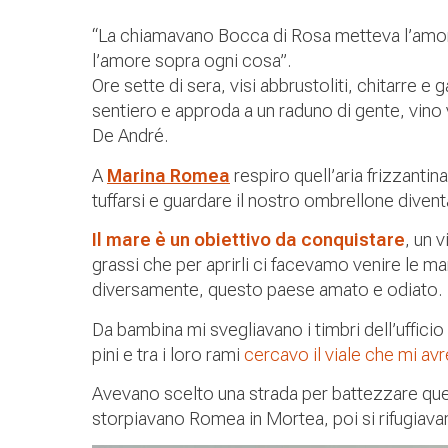
“La chiamavano Bocca di Rosa metteva l’amo
l’amore sopra ogni cosa”.
Ore sette di sera, visi abbrustoliti, chitarre e
sentiero e approda a un raduno di gente, vino v
De André.
A
Marina Romea
respiro quell’aria frizzantin
tuffarsi e guardare il nostro ombrellone diven
Il mare è un obiettivo da conquistare
, un 
grassi che per aprirli ci facevamo venire le 
diversamente, questo paese amato e odiato.
Da bambina mi svegliavano i timbri dell’uffici
pini e tra i loro rami
cercavo il viale che mi avr
Avevano scelto una strada per battezzare que
storpiavano Romea in Mortea, poi si rifugiavan