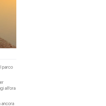
Il parco
er
i all’ora
a ancora