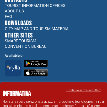
CONTACTS
TOURIST INFORMATION OFFICES
ABOUT US
FAQ
DOWNLOADS
CITY MAP AND TOURISM MATERIAL
Other sites
SMART TOURISM
CONVENTION BUREAU
Available on
Accessibility Statement
Continua senza accettare
Informativa
RAVENNA TOURIST INFORMATION OFFICIAL SITE
© COMUNE DI RAVENNA
Noi e terze parti selezionate utilizziamo cookie o tecnologie simili per
finalità tecniche e, con il tuo consenso, anche per "statistica" come