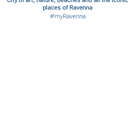
City of art, nature, beaches and all the iconic
places of Ravenna
#myRavenna