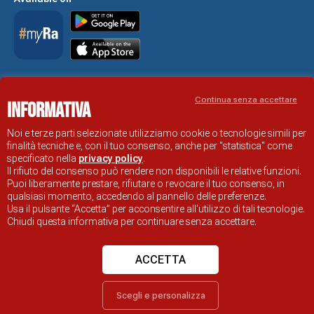
Accessibility Statement
Continua senza accettare
Informativa
RAVENNA TOURIST INFORMATION OFFICIAL SITE
© COMUNE DI RAVENNA
Noi e terze parti selezionate utilizziamo cookie o tecnologie simili per
finalità tecniche e, con il tuo consenso, anche per "statistica" come
specificato nella
privacy policy
.
Il rifiuto del consenso può rendere non disponibili le relative funzioni.
Puoi liberamente prestare, rifiutare o revocare il tuo consenso, in
qualsiasi momento, accedendo al pannello delle preferenze.
Usa il pulsante “Accetta” per acconsentire all'utilizzo di tali tecnologie.
Chiudi questa informativa per continuare senza accettare.
ACCETTA
Scegli e personalizza