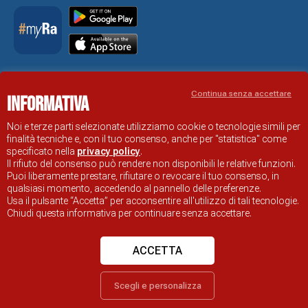
Accessibility Statement
Continua senza accettare
Informativa
RAVENNA TOURIST INFORMATION OFFICIAL SITE
© COMUNE DI RAVENNA
Noi e terze parti selezionate utilizziamo cookie o tecnologie simili per
finalità tecniche e, con il tuo consenso, anche per "statistica" come
specificato nella
privacy policy
.
Il rifiuto del consenso può rendere non disponibili le relative funzioni.
Puoi liberamente prestare, rifiutare o revocare il tuo consenso, in
qualsiasi momento, accedendo al pannello delle preferenze.
Usa il pulsante “Accetta” per acconsentire all'utilizzo di tali tecnologie.
Chiudi questa informativa per continuare senza accettare.
ACCETTA
Scegli e personalizza