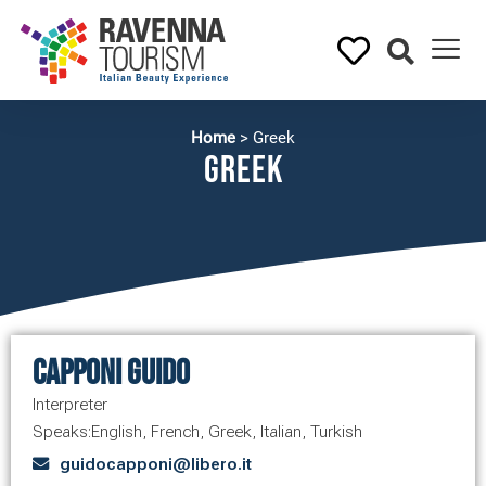
Home
>
Greek
Greek
Capponi Guido
Interpreter
Speaks:
English
,
French
,
Greek
,
Italian
,
Turkish
guidocapponi@libero.it