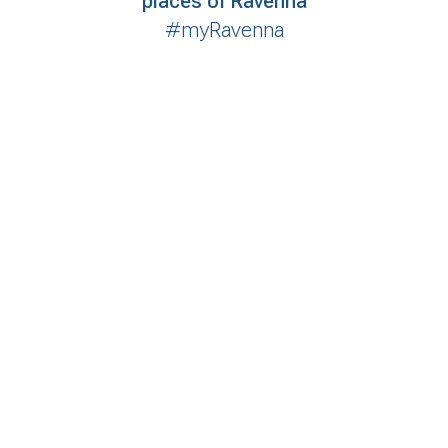
places of Ravenna
#myRavenna