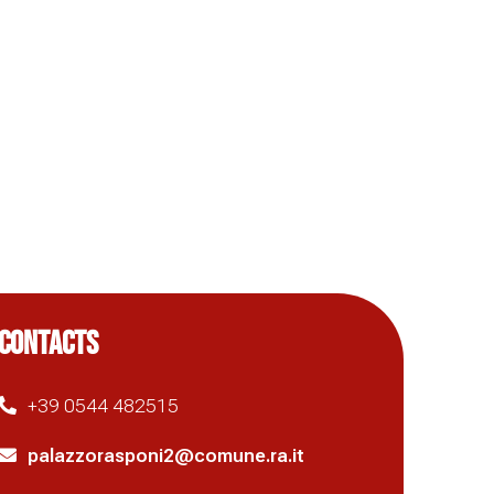
CONTACTS
+39 0544 482515
palazzorasponi2@comune.ra.it