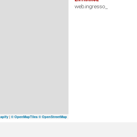
web.ingresso_
|
apify
© OpenMapTiles
© OpenStreetMap