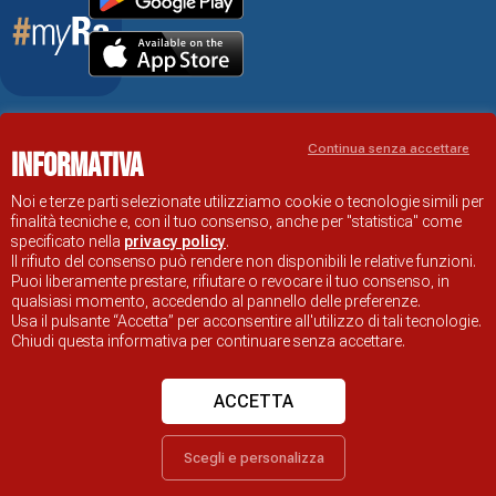
Accessibility Statement
Continua senza accettare
Informativa
RAVENNA TOURIST INFORMATION OFFICIAL SITE
© COMUNE DI RAVENNA
Noi e terze parti selezionate utilizziamo cookie o tecnologie simili per
finalità tecniche e, con il tuo consenso, anche per "statistica" come
specificato nella
privacy policy
.
Il rifiuto del consenso può rendere non disponibili le relative funzioni.
Puoi liberamente prestare, rifiutare o revocare il tuo consenso, in
qualsiasi momento, accedendo al pannello delle preferenze.
Usa il pulsante “Accetta” per acconsentire all'utilizzo di tali tecnologie.
Chiudi questa informativa per continuare senza accettare.
ACCETTA
Scegli e personalizza