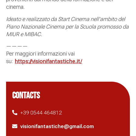
cinema.
Ideato e realizzato da Start Cinema nell’ambito del
Piano Nazionale Cinema per la Scuola promosso da
MIUR e MIBAC.
————
Per maggiori informazioni vai
su:
https://visionifantastiche.it/
CONTACTS
+39 0544 464812
visionifantastiche@gmail.com