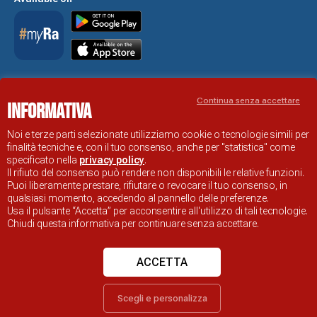
Accessibility Statement
Continua senza accettare
Informativa
RAVENNA TOURIST INFORMATION OFFICIAL SITE
© COMUNE DI RAVENNA
Noi e terze parti selezionate utilizziamo cookie o tecnologie simili per
finalità tecniche e, con il tuo consenso, anche per "statistica" come
specificato nella
privacy policy
.
Il rifiuto del consenso può rendere non disponibili le relative funzioni.
Puoi liberamente prestare, rifiutare o revocare il tuo consenso, in
qualsiasi momento, accedendo al pannello delle preferenze.
Usa il pulsante “Accetta” per acconsentire all'utilizzo di tali tecnologie.
Chiudi questa informativa per continuare senza accettare.
ACCETTA
Scegli e personalizza