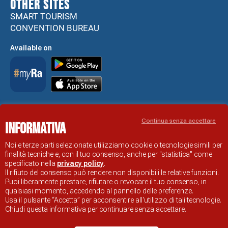
Other sites
SMART TOURISM
CONVENTION BUREAU
Available on
Accessibility Statement
Continua senza accettare
Informativa
RAVENNA TOURIST INFORMATION OFFICIAL SITE
© COMUNE DI RAVENNA
Noi e terze parti selezionate utilizziamo cookie o tecnologie simili per
finalità tecniche e, con il tuo consenso, anche per "statistica" come
specificato nella
privacy policy
.
Il rifiuto del consenso può rendere non disponibili le relative funzioni.
Puoi liberamente prestare, rifiutare o revocare il tuo consenso, in
qualsiasi momento, accedendo al pannello delle preferenze.
Usa il pulsante “Accetta” per acconsentire all'utilizzo di tali tecnologie.
Chiudi questa informativa per continuare senza accettare.