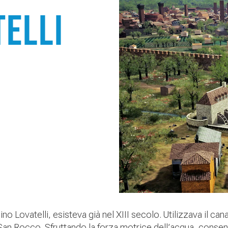
telli
o Lovatelli, esisteva già nel XIII secolo. Utilizzava il c
 San Rocco. Sfruttando la forza motrice dell’acqua, consent