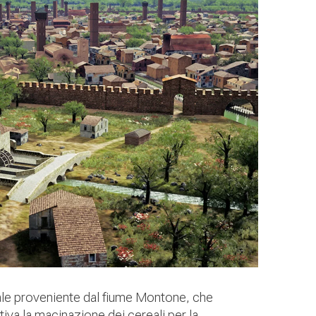
anale proveniente dal fiume Montone, che
iva la macinazione dei cereali per la