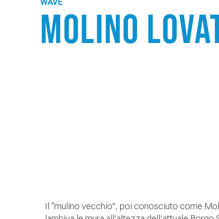
WAVE
Molino Lova
Il “mulino vecchio”, poi conosciuto come Molin
lambiva le mura all’altezza dell’attuale Borgo