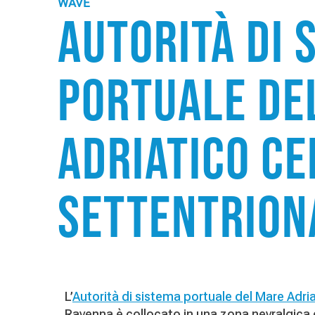
WAVE
Autorità di 
portuale de
Adriatico ce
settentrion
L’
Autorità di sistema portuale del Mare Adri
Ravenna è collocato in una zona nevralgica d