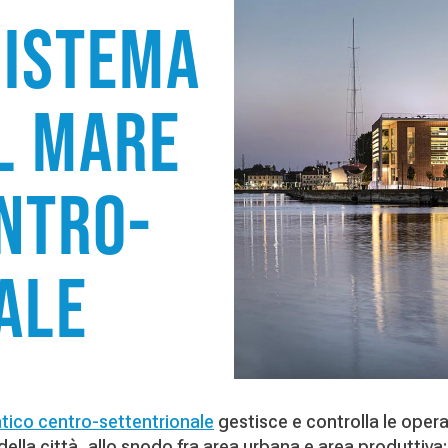
sistema
l Mare
ntro-
ale
atico centro-settentrionale
gestisce e controlla le operazi
ella città, allo snodo fra area urbana e area produttiva: