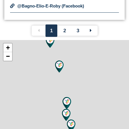
@Bagno-Elio-E-Roby (Facebook)
1
2
3
+
−