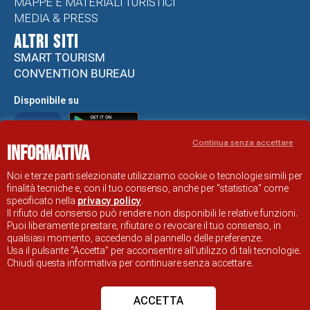
MAPPE E MATERIALI TURISTICI
MEDIA & PRESS
ALTRI SITI
SMART TOURISM
CONVENTION BUREAU
Disponibile su
Continua senza accettare
Informativa
Noi e terze parti selezionate utilizziamo cookie o tecnologie simili per
Informativa e Cookie policy
Note Legali
finalità tecniche e, con il tuo consenso, anche per "statistica" come
specificato nella
privacy policy
.
Dichiarazione di accessibilità
Obiettivi di accessibilità
Il rifiuto del consenso può rendere non disponibili le relative funzioni.
Problemi di accessibilità
Puoi liberamente prestare, rifiutare o revocare il tuo consenso, in
qualsiasi momento, accedendo al pannello delle preferenze.
SITO UFFICIALE DI INFORMAZIONE TURISTICA DI RAVENNA
Usa il pulsante “Accetta” per acconsentire all'utilizzo di tali tecnologie.
© COMUNE DI RAVENNA
Chiudi questa informativa per continuare senza accettare.
ACCETTA