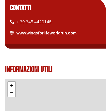
CONTATTI
+ 39 345 4420145
www.wingsforlifeworldrun.com
Informazioni Utili
+
−