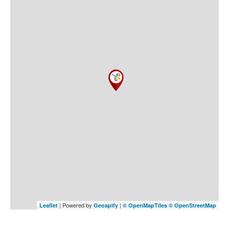
| Powered by
|
Leaflet
Geoapify
© OpenMapTiles
© OpenStreetMap